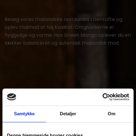
Besøg vores thailandske restaurant i Gentofte og
oplev thaimad af høj kvalitet. Omgivelserne er
hyggelige og varme. Hos Green Mango oplever du en
lækker balanceret og autentisk thailandsk mad.
Samtykke
Detaljer
Om
Denne hjemmeside bruger cookies