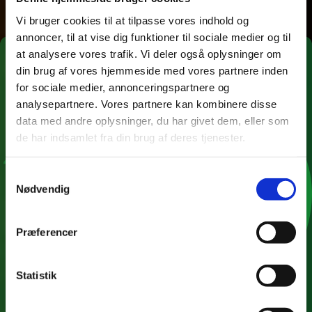
Vi bruger cookies til at tilpasse vores indhold og
annoncer, til at vise dig funktioner til sociale medier og til
×
at analysere vores trafik. Vi deler også oplysninger om
SPAR 10%
din brug af vores hjemmeside med vores partnere inden
for sociale medier, annonceringspartnere og
analysepartnere. Vores partnere kan kombinere disse
Tilmeld dig vores nyhedsbrev
data med andre oplysninger, du har givet dem, eller som
de har indsamlet fra din brug af deres tjenester.
Angiv din e-mail adresse
*
Samtykkevalg
Nødvendig
Tilmeld
Præferencer
Bemærk
Statistik
Rabatten omfatter ikke catering bestillinger