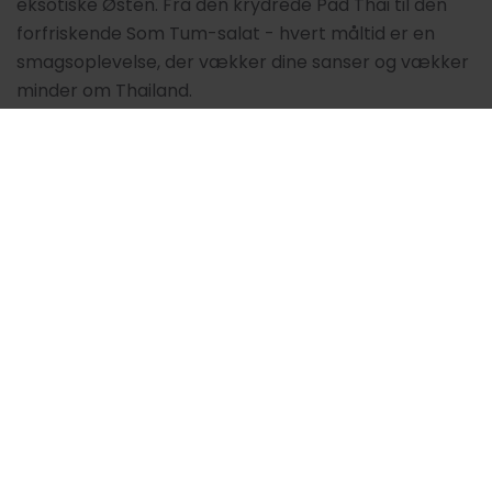
eksotiske Østen. Fra den krydrede Pad Thai til den
forfriskende Som Tum-salat - hvert måltid er en
smagsoplevelse, der vækker dine sanser og vækker
minder om Thailand.
Stemningen
Green Mango er mere end bare en restaurantkæde;
det er en atmosfære. Vores indretning byder dig
velkommen med nordisk enkelhed og æstetik, med
rene linjer, naturlige materialer og hyggelig
belysning. Det er et sted, hvor du kan slappe af og
nyde dit måltid i en atmosfære, der kombinerer den
thailandske varme med den nordiske hygge. Vores
restauranter er designet med omhu for at skabe den
perfekte ramme til uforglemmelige øjeblikke med
venner og familie.