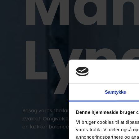
Ma
Lyn
Samtykke
Besøg vores thailandske restaurant i Lyngby og 
Denne hjemmeside bruger c
kvalitet. Omgivelserne er hyggelige og varme.
Vi bruger cookies til at tilpas
en lækker balanceret og autentisk thailandsk 
vores trafik. Vi deler også 
annonceringspartnere og anal