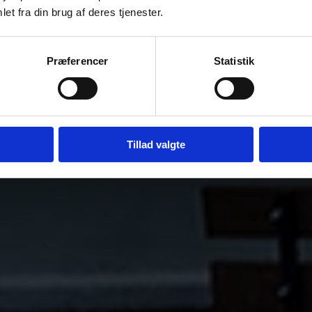
et fra din brug af deres tjenester.
Tilmeld
Præferencer
Statistik
Bemærk
Rabatten omfatter ikke catering bestillinger
Tillad valgte