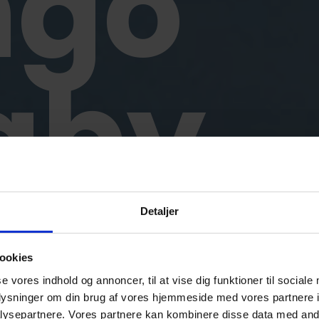
ngo
gby
SPAR 10%
Detaljer
Tilmeld dig vores nyhedsbrev
oplev thaimad af høj
ookies
 Hos Green Mango oplever du
se vores indhold og annoncer, til at vise dig funktioner til sociale
Angiv din e-mail adresse
*
mad.
oplysninger om din brug af vores hjemmeside med vores partnere i
ysepartnere. Vores partnere kan kombinere disse data med andr