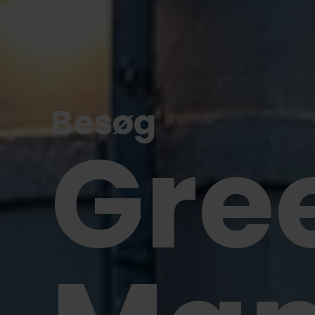
Besøg
Gre